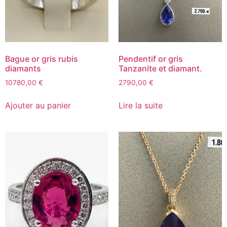
Bague or gris rubis
Pendentif or gris
diamants
Tanzanite et diamant.
10780,00
€
2790,00
€
Ajouter au panier
Lire la suite