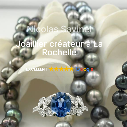
Nicolas Savinel
Joaillier créateur à La
Rochelle
EXCELLENT