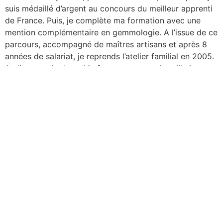
suis médaillé d’argent au concours du meilleur apprenti
de France. Puis, je complète ma formation avec une
mention complémentaire en gemmologie. A l’issue de ce
parcours, accompagné de maîtres artisans et après 8
années de salariat, je reprends l’atelier familial en 2005.
Atelier au sein duquel je forme encore aujourd’hui, un
duo avec mon père. Je deviens à mon tour maître
artisan.
Nos priorités restent inchangées, toujours à l’écoute de
nos clients fidèles et de passage qui nous accordent
leur confiance depuis 1981. Ici, pas de bijou de grandes
marques mais des pièces uniques faites à la main.
Venez partager vos projets avec moi, je mettrai en
œuvre mes compétences, mes savoirs et mon amour
des bijoux pour la réalisation de vos rêves.
Nicolas Savinel