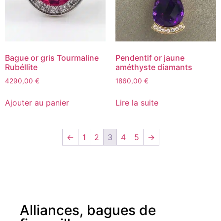
Bague or gris Tourmaline
Pendentif or jaune
Rubéllite
améthyste diamants
4290,00
€
1860,00
€
Ajouter au panier
Lire la suite
←
1
2
3
4
5
→
Alliances, bagues de